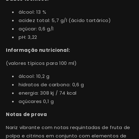
álcool:
13
%
acidez total:
5
,
7
g/l (ácido tartárico)
açúcar
:
0,6
g/l
p
H
: 3
,
22
Informação nutricional
:
(valores típicos para 100 ml)
álcool:
10,2 g
hidratos de carbono
:
0,6
g
energia: 308 kj / 74 kcal
açúcares 0,1 g
Notas de prova
Nariz vibrante com notas requintadas de fruta de
polpa e citrinos
em conjunto
com elementos de