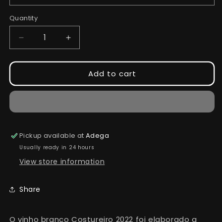
Quantity
Quantity
Decrease
Increase
quantity
quantity
for
for
Costureiro
Costureiro
Add to cart
Branco
Branco
2022
2022
Pickup available at
Adega
Usually ready in 24 hours
View store information
Share
O v
inho branco
Costureiro 2022 foi
elaborado a