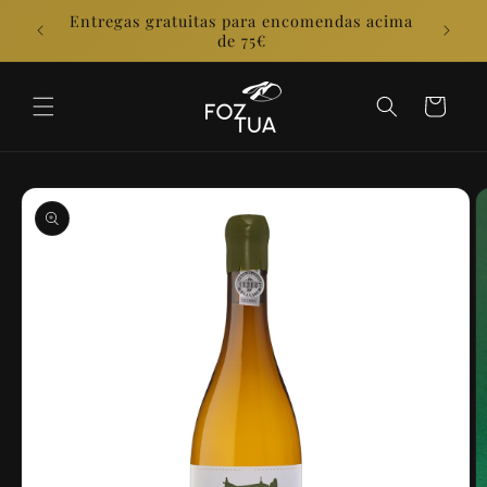
Skip to
Entregas gratuitas para encomendas acima
E
content
de 75€
Cart
Skip to
product
information