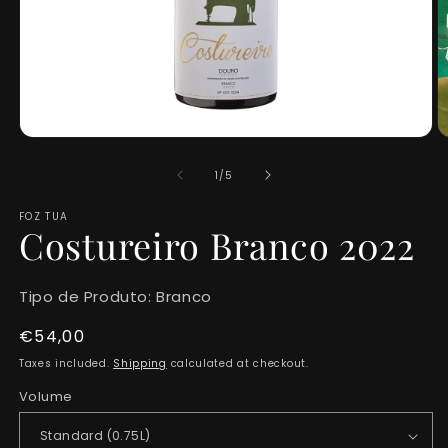
Open
O
media
m
1
2
of
1
/
5
in
in
modal
m
FOZ TUA
Costureiro Branco 2022
Tipo de Produto:
Branco
Regular
€54,00
price
Taxes included.
Shipping
calculated at checkout.
Volume