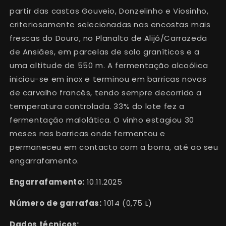
partir d
as castas Gouveio, Donzelinho e Viosinho,
criteriosamente selecionadas nas encostas mais
frescas do Douro
,
no Planalto de
Alijó/Carrazeda
de Ansiães
,
em parcelas de solo graníticos e a
uma altitude de 550 m. A fermentação
alcoólica
iniciou-se em inox e terminou em barricas novas
de carvalho francês, tendo sempre decorrido
a
temperatura controlada
.
33% do lote fez a
fermentação malolática. O vinho estagiou 30
meses nas barricas onde fermentou e
permaneceu em contacto com a borra, até ao seu
engarrafamento.
Engarrafamento:
10.11.2025
Número de garrafas:
1014
(0,75 L)
Dados técnicos: